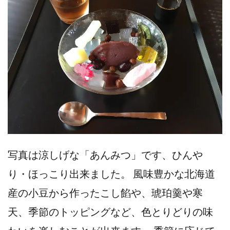
写真は涼しげな「あんみつ」です、ひんや
り・ほっこり出来ました。 風味豊かな北海道
産の小豆から作ったこし餡や、琥珀羹や寒
天、季節のトッピングなど、色とりどりの味