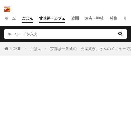
ホーム
ごはん
甘味処・カフェ
庭園
お寺・神社
特集
サイ
HOME
ごはん
京都は一条通の「虎屋菓寮」さんのメニューで