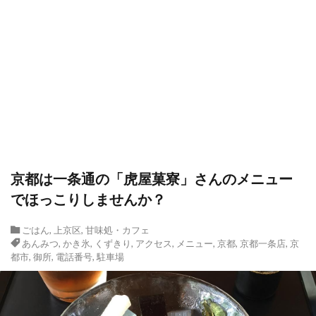
京都は一条通の「虎屋菓寮」さんのメニュー
でほっこりしませんか？
ごはん
,
上京区
,
甘味処・カフェ
あんみつ
,
かき氷
,
くずきり
,
アクセス
,
メニュー
,
京都
,
京都一条店
,
京
都市
,
御所
,
電話番号
,
駐車場