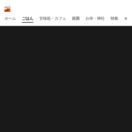
ホーム
ごはん
甘味処・カフェ
庭園
お寺・神社
特集
サイ