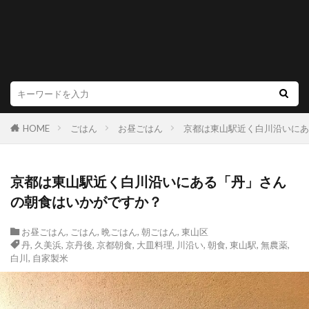
HOME
ごはん
お昼ごはん
京都は東山駅近く白川沿いにあ
京都は東山駅近く白川沿いにある「丹」さん
の朝食はいかがですか？
お昼ごはん
,
ごはん
,
晩ごはん
,
朝ごはん
,
東山区
丹
,
久美浜
,
京丹後
,
京都朝食
,
大皿料理
,
川沿い
,
朝食
,
東山駅
,
無農薬
,
白川
,
自家製米