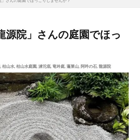
院」さんの庭園でほっこりしませんか？
龍源院」さんの庭園でほっ
壺
,
枯山水
,
枯山水庭園
,
滹沱底
,
竜吟庭
,
蓬莱山
,
阿吽の石
,
龍源院