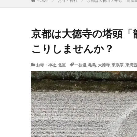
お寺・神社
京都は大徳寺の塔頭「龍源
HOME
京都は大徳寺の塔頭「
こりしませんか？
お寺・神社
,
北区
一枝坦
,
亀島
,
大徳寺
,
東渓宗
,
東滴