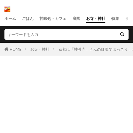
ホーム
ごはん
甘味処・カフェ
庭園
お寺・神社
特集
サイ
HOME
お寺・神社
京都は「神護寺」さんの紅葉でほっこりし