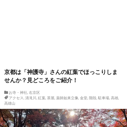
京都は「神護寺」さんの紅葉でほっこりしま
せんか？見どころをご紹介！
お寺・神社
,
右京区
アクセス
,
清滝川
,
紅葉
,
茶屋
,
薬師如来立像
,
金堂
,
階段
,
駐車場
,
高雄
,
高雄山