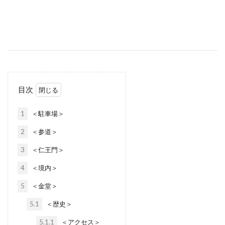
目次
1
＜駐車場＞
2
＜参道＞
3
＜仁王門＞
4
＜境内＞
5
＜金堂＞
5.1
＜歴史＞
5.1.1
＜アクセス＞