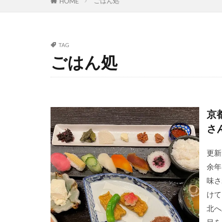
ごはん処
HOME
TAG
ごはん処
京
さ
更新
余年
味さ
けて
北へ