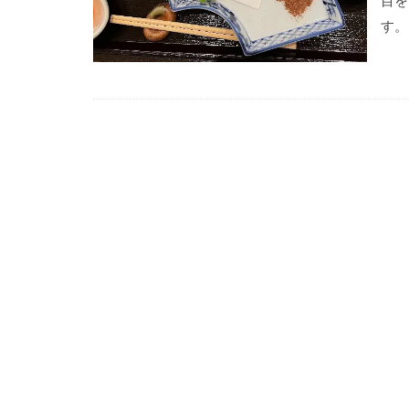
目を
す。