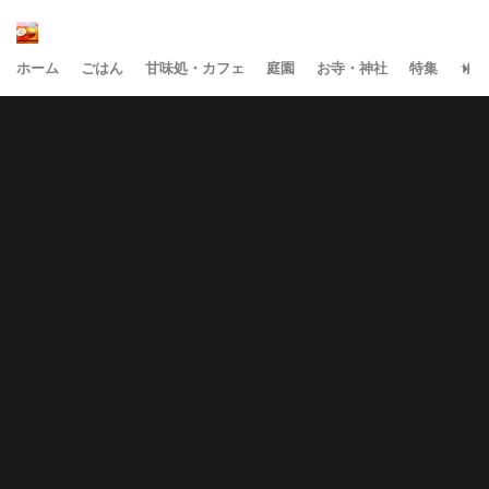
ホーム
ごはん
甘味処・カフェ
庭園
お寺・神社
特集
サイ