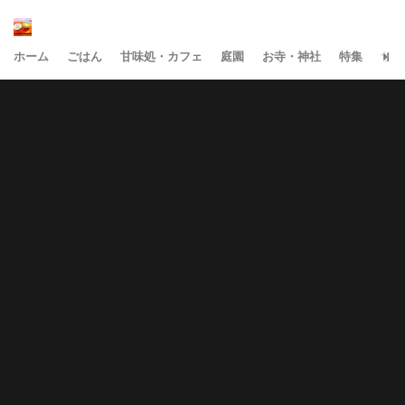
ホーム
ごはん
甘味処・カフェ
庭園
お寺・神社
特集
サイ