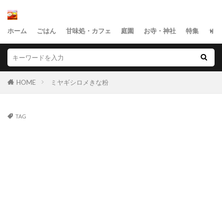
ホーム
ごはん
甘味処・カフェ
庭園
お寺・神社
特集
サイ
HOME
ミヤギシロメきな粉
TAG