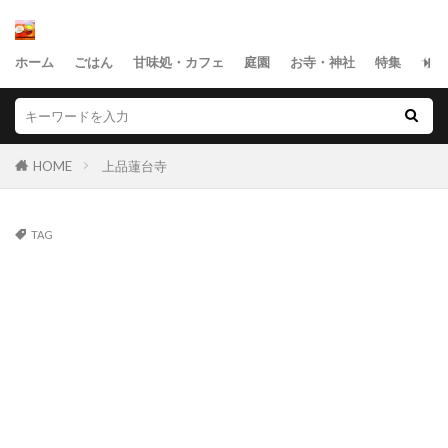
ホーム
ごはん
甘味処・カフェ
庭園
お寺・神社
特集
サイ
HOME
上品蓮台寺
TAG