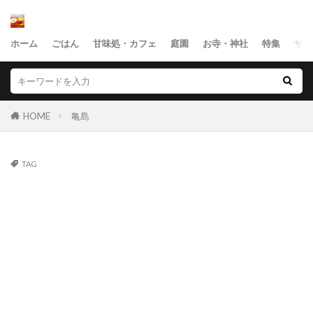
ホーム
ごはん
甘味処・カフェ
庭園
お寺・神社
特集
サイ
HOME
亀島
TAG