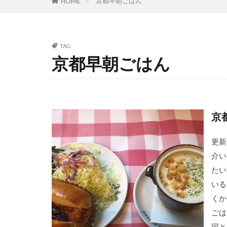
京都早朝ごはん
HOME
TAG
京都早朝ごはん
京
更新
介い
たい
いる
くか
ごは
同と