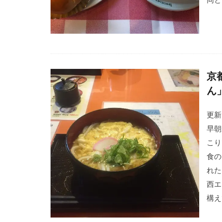
京
ん
更新
早朝
こり
食の
れた
西エ
構え