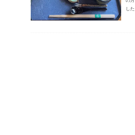
の方
した