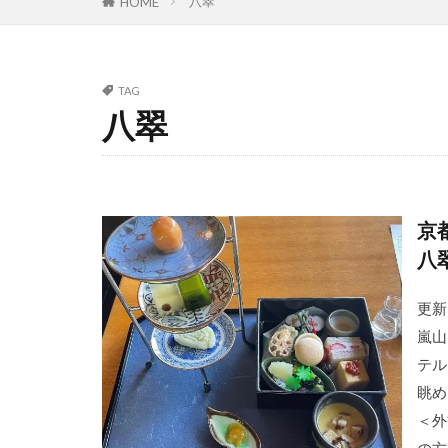
八翠
HOME
TAG
八翠
京
八
更新
嵐山
テル
眺め
＜外