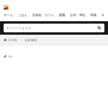
ホーム
ごはん
甘味処・カフェ
庭園
お寺・神社
特集
サイ
HOME
出町柳駅
TAG