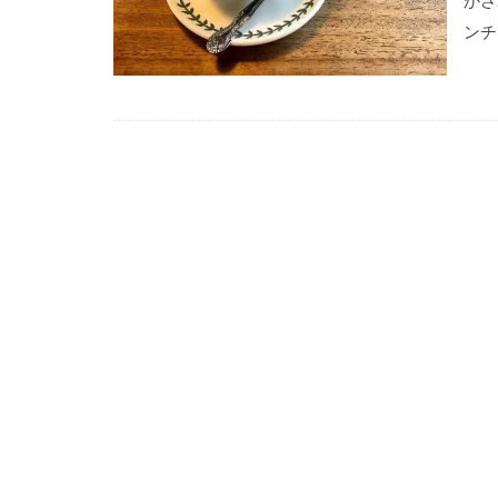
かさ
ンチ