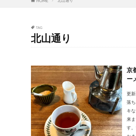
北山通り
HOME
TAG
北山通り
京
ー
更新
落ち
キな
来ま
す。