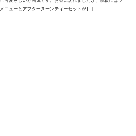
れ可愛らしい雰囲気です。お昼に訪れましたが、黒板にはラ
メニューとアフターヌーンティーセットが […]