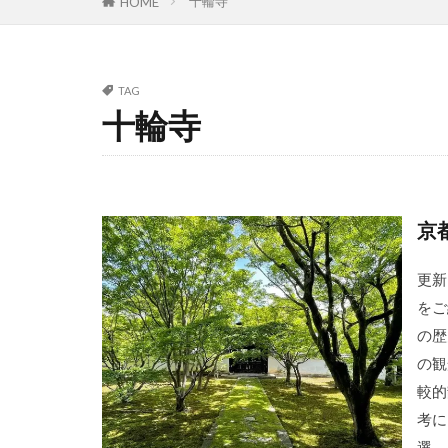
十輪寺
HOME
TAG
十輪寺
京
更新
をご
の歴
の観
較的
考に
選 