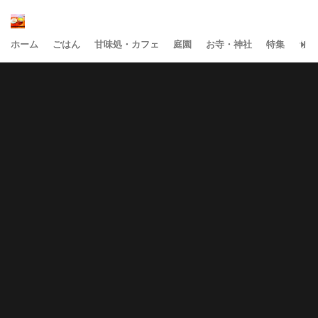
ホーム
ごはん
甘味処・カフェ
庭園
お寺・神社
特集
サイ