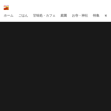
ホーム
ごはん
甘味処・カフェ
庭園
お寺・神社
特集
サイ