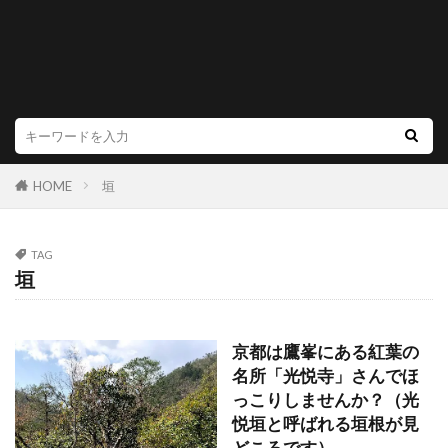
HOME
垣
TAG
垣
京都は鷹峯にある紅葉の
名所「光悦寺」さんでほ
っこりしませんか？（光
悦垣と呼ばれる垣根が見
どころです）