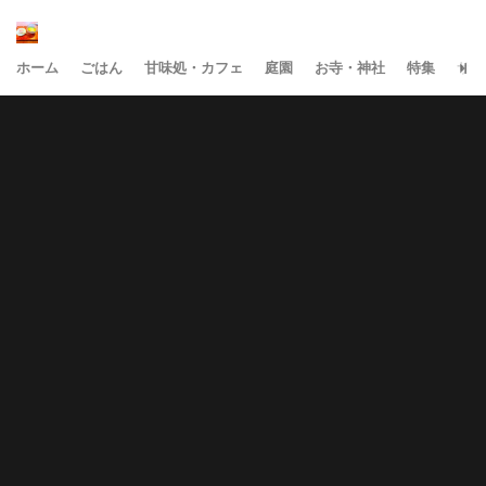
ホーム
ごはん
甘味処・カフェ
庭園
お寺・神社
特集
サイ