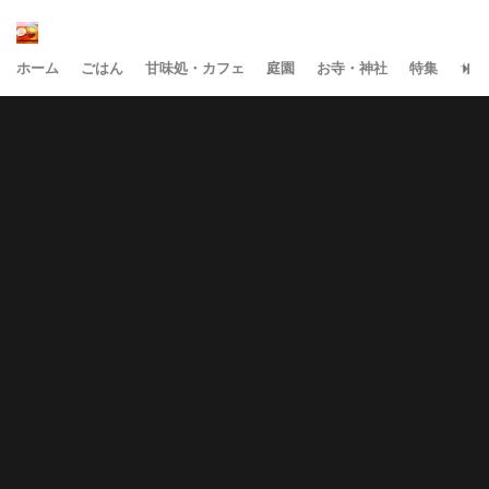
ホーム
ごはん
甘味処・カフェ
庭園
お寺・神社
特集
サイ