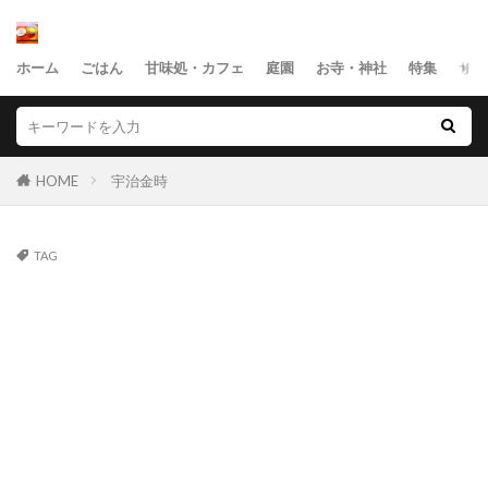
ホーム
ごはん
甘味処・カフェ
庭園
お寺・神社
特集
サイ
HOME
宇治金時
TAG