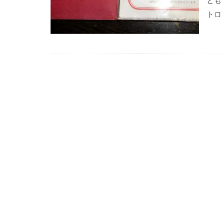
とも
トロ