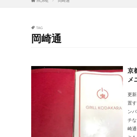
岡崎通
HOME
TAG
岡崎通
京
メ
更新
置す
ンバ
チな
崎通