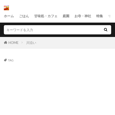
ホーム
ごはん
甘味処・カフェ
庭園
お寺・神社
特集
サイ
HOME
川沿い
TAG