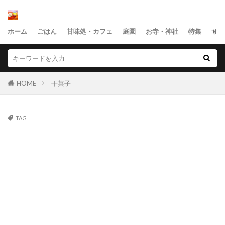
ホーム
ごはん
甘味処・カフェ
庭園
お寺・神社
特集
サイ
HOME
干菓子
TAG