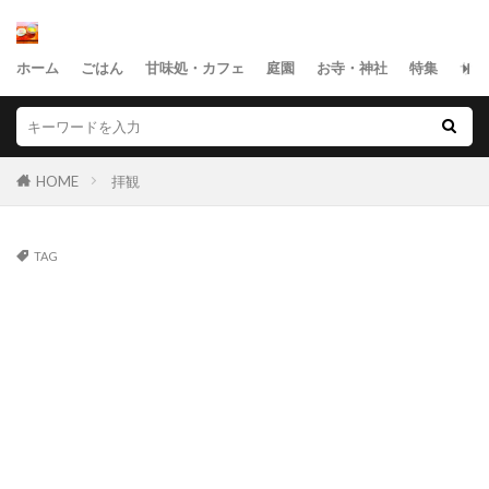
ホーム
ごはん
甘味処・カフェ
庭園
お寺・神社
特集
サイ
HOME
拝観
TAG