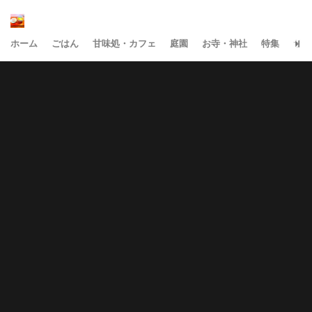
ホーム
ごはん
甘味処・カフェ
庭園
お寺・神社
特集
サイ