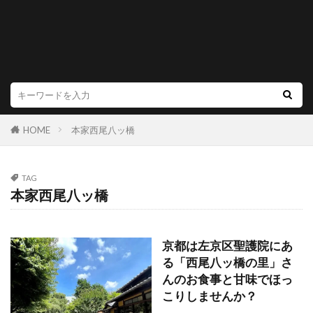
HOME
本家西尾八ッ橋
TAG
本家西尾八ッ橋
京都は左京区聖護院にあ
る「西尾八ッ橋の里」さ
んのお食事と甘味でほっ
こりしませんか？