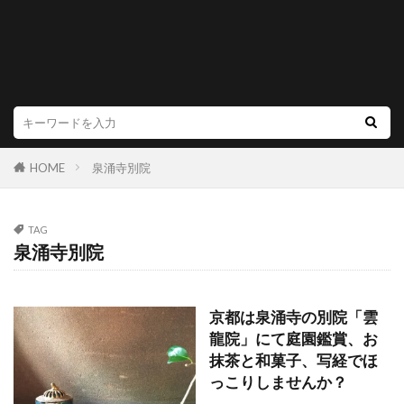
HOME
泉涌寺別院
TAG
泉涌寺別院
京都は泉涌寺の別院「雲
龍院」にて庭園鑑賞、お
抹茶と和菓子、写経でほ
っこりしませんか？