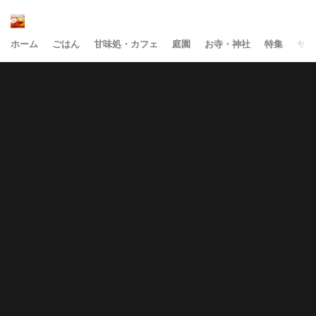
ホーム
ごはん
甘味処・カフェ
庭園
お寺・神社
特集
サイ