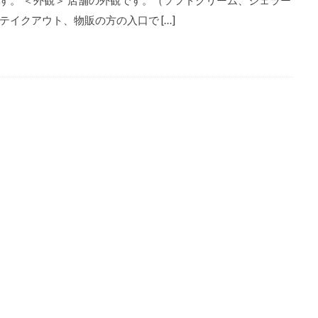
す。 ＜外観＞ 店舗の外観です。（ソフトクリーム、ジェラー
テイクアウト、物販の方の入口で […]