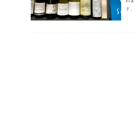
れま
ド、