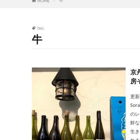
牛
HOME
TAG
牛
京
房
更新
So
のレ
鮮な
生き