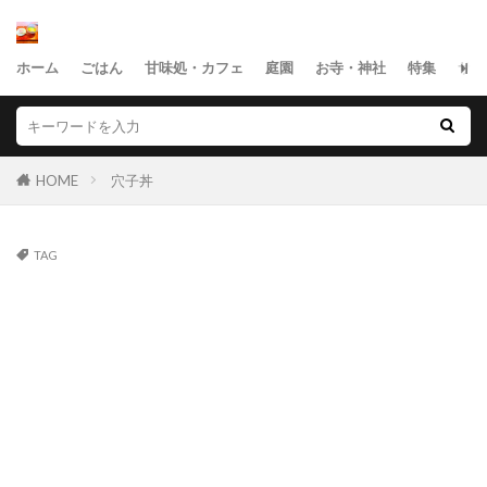
ホーム
ごはん
甘味処・カフェ
庭園
お寺・神社
特集
サイ
HOME
穴子丼
TAG