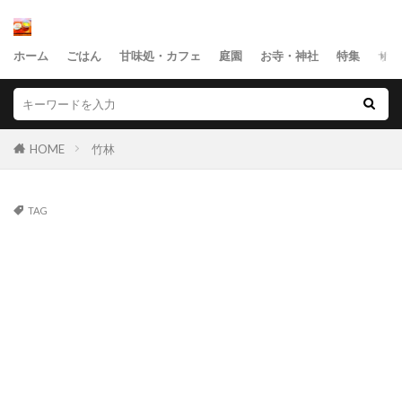
ホーム
ごはん
甘味処・カフェ
庭園
お寺・神社
特集
サイ
HOME
竹林
TAG