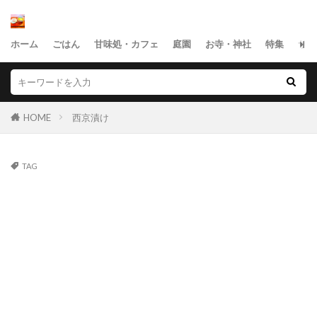
ホーム
ごはん
甘味処・カフェ
庭園
お寺・神社
特集
サイ
HOME
西京漬け
TAG