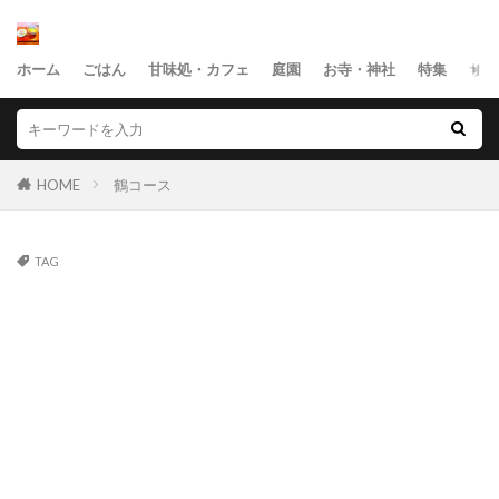
ホーム
ごはん
甘味処・カフェ
庭園
お寺・神社
特集
サイ
HOME
鶴コース
TAG