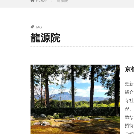
龍源院
HOME
TAG
龍源院
京
更新
紹介
寺社
が、
敵な
招待
ご紹