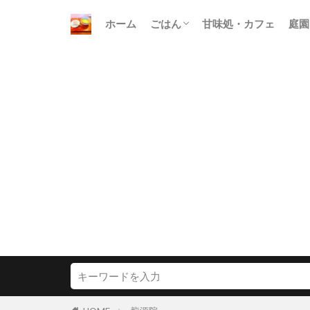
ホーム
ごはん
甘味処・カフェ
庭園
朝ごはん
昼ごはん
晩ごはん