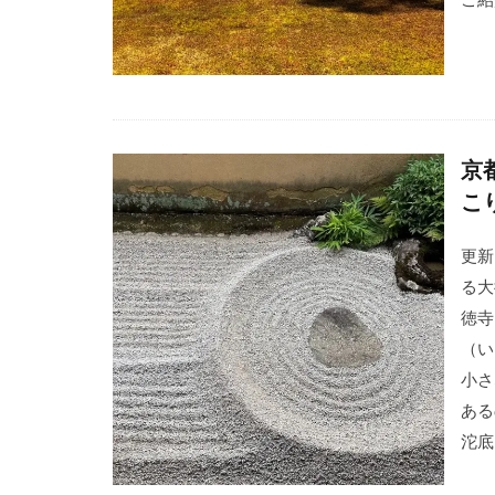
京
こ
更新
る大
徳寺
（い
小さ
ある
沱底