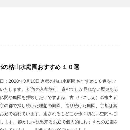
都の枯山水庭園おすすめ １０選
日：2020年3月10日 京都の枯山水庭園 おすすめ１０選をご
いたします。 折角の京都旅行、京都でしか見れない歴史ある
仏閣や庭園を拝観したいですよね。古（いにしえ）の権力者
京の都で探し続けた理想の庭園、造り続けた庭園、京都は素
お庭で溢れています。癒されるもどこか儚く切ない空間へご
します。 静かに拝観出来るお庭で個人的におすすめの庭園を
介しています。 ※ランキングではあり […]