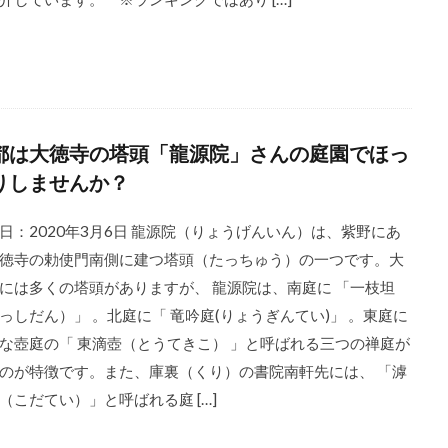
都は大徳寺の塔頭「龍源院」さんの庭園でほっ
りしませんか？
日：2020年3月6日 龍源院（りょうげんいん）は、紫野にあ
徳寺の勅使門南側に建つ塔頭（たっちゅう）の一つです。大
には多くの塔頭がありますが、 龍源院は、南庭に 「一枝坦
っしだん）」 。北庭に「 竜吟庭(りょうぎんてい)」 。東庭に
な壺庭の「 東滴壺（とうてきこ） 」と呼ばれる三つの禅庭が
のが特徴です。また、庫裏（くり）の書院南軒先には、 「滹
（こだてい）」と呼ばれる庭 […]