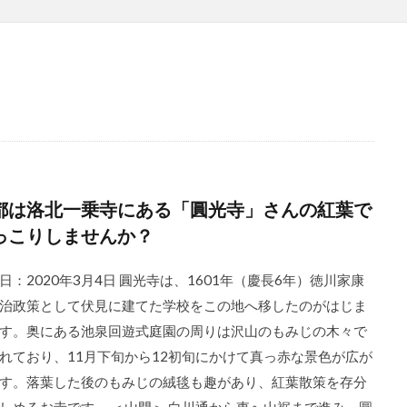
都は洛北一乗寺にある「圓光寺」さんの紅葉で
っこりしませんか？
日：2020年3月4日 圓光寺は、1601年（慶長6年）徳川家康
治政策として伏見に建てた学校をこの地へ移したのがはじま
す。奥にある池泉回遊式庭園の周りは沢山のもみじの木々で
れており、11月下旬から12初旬にかけて真っ赤な景色が広が
す。落葉した後のもみじの絨毯も趣があり、紅葉散策を存分