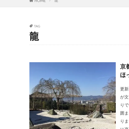
龍
HOME
TAG
龍
京
ほ
更新
が文
りで
囲ま
りま