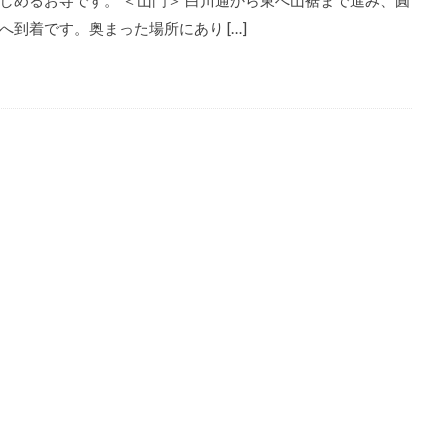
しめるお寺です。 ＜山門＞ 白川通から東へ山裾まで進み、圓
へ到着です。奥まった場所にあり […]