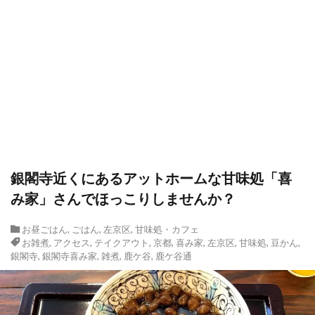
銀閣寺近くにあるアットホームな甘味処「喜
み家」さんでほっこりしませんか？
お昼ごはん
,
ごはん
,
左京区
,
甘味処・カフェ
お雑煮
,
アクセス
,
テイクアウト
,
京都
,
喜み家
,
左京区
,
甘味処
,
豆かん
,
銀閣寺
,
銀閣寺喜み家
,
雑煮
,
鹿ケ谷
,
鹿ケ谷通