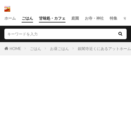
ホーム
ごはん
甘味処・カフェ
庭園
お寺・神社
特集
サイ
HOME
ごはん
お昼ごはん
銀閣寺近くにあるアットホーム