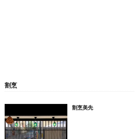
割烹
割烹美先