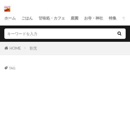
ホーム
ごはん
甘味処・カフェ
庭園
お寺・神社
特集
サイ
HOME
割烹
TAG