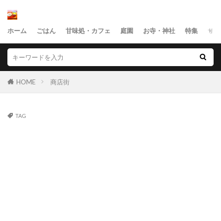
ホーム
ごはん
甘味処・カフェ
庭園
お寺・神社
特集
サイ
HOME
商店街
TAG