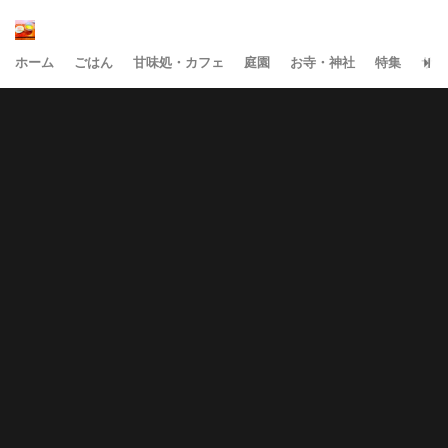
ホーム
ごはん
甘味処・カフェ
庭園
お寺・神社
特集
サイ