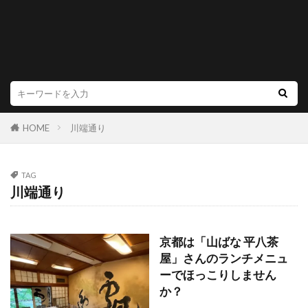
HOME
川端通り
TAG
川端通り
京都は「山ばな 平八茶
屋」さんのランチメニュ
ーでほっこりしません
か？