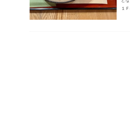
とな
１Ｆ