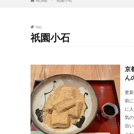
祇園小石
HOME
TAG
祇園小石
京
ん
更新
前に
に人
気の
沿い