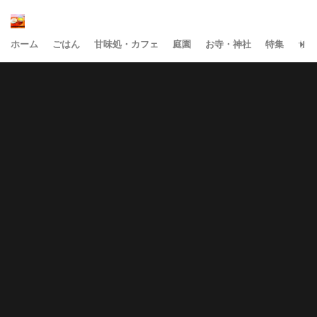
ホーム
ごはん
甘味処・カフェ
庭園
お寺・神社
特集
サイ