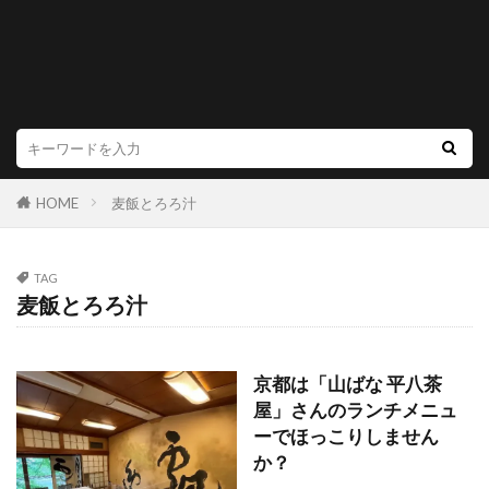
HOME
麦飯とろろ汁
TAG
麦飯とろろ汁
京都は「山ばな 平八茶
屋」さんのランチメニュ
ーでほっこりしません
か？